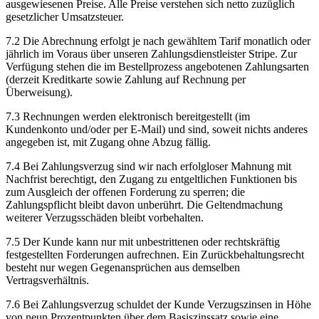
ausgewiesenen Preise. Alle Preise verstehen sich netto zuzüglich
gesetzlicher Umsatzsteuer.
7.2 Die Abrechnung erfolgt je nach gewähltem Tarif monatlich oder
jährlich im Voraus über unseren Zahlungsdienstleister Stripe. Zur
Verfügung stehen die im Bestellprozess angebotenen Zahlungsarten
(derzeit Kreditkarte sowie Zahlung auf Rechnung per
Überweisung).
7.3 Rechnungen werden elektronisch bereitgestellt (im
Kundenkonto und/oder per E-Mail) und sind, soweit nichts anderes
angegeben ist, mit Zugang ohne Abzug fällig.
7.4 Bei Zahlungsverzug sind wir nach erfolgloser Mahnung mit
Nachfrist berechtigt, den Zugang zu entgeltlichen Funktionen bis
zum Ausgleich der offenen Forderung zu sperren; die
Zahlungspflicht bleibt davon unberührt. Die Geltendmachung
weiterer Verzugsschäden bleibt vorbehalten.
7.5 Der Kunde kann nur mit unbestrittenen oder rechtskräftig
festgestellten Forderungen aufrechnen. Ein Zurückbehaltungsrecht
besteht nur wegen Gegenansprüchen aus demselben
Vertragsverhältnis.
7.6 Bei Zahlungsverzug schuldet der Kunde Verzugszinsen in Höhe
von neun Prozentpunkten über dem Basiszinssatz sowie eine