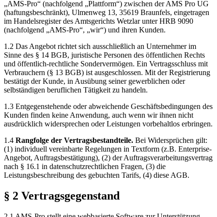
„AMS-Pro“ (nachfolgend „Plattform“) zwischen der AMS Pro UG
(haftungsbeschränkt), Ulmenweg 13, 35619 Braunfels, eingetragen
im Handelsregister des Amtsgerichts Wetzlar unter HRB 9090
(nachfolgend „AMS-Pro“, „wir“) und ihren Kunden.
1.2 Das Angebot richtet sich ausschließlich an Unternehmer im
Sinne des § 14 BGB, juristische Personen des öffentlichen Rechts
und öffentlich-rechtliche Sondervermögen. Ein Vertragsschluss mit
Verbrauchern (§ 13 BGB) ist ausgeschlossen. Mit der Registrierung
bestätigt der Kunde, in Ausübung seiner gewerblichen oder
selbständigen beruflichen Tätigkeit zu handeln.
1.3 Entgegenstehende oder abweichende Geschäftsbedingungen des
Kunden finden keine Anwendung, auch wenn wir ihnen nicht
ausdrücklich widersprechen oder Leistungen vorbehaltlos erbringen.
1.4
Rangfolge der Vertragsbestandteile.
Bei Widersprüchen gilt:
(1) individuell vereinbarte Regelungen in Textform (z.B. Enterprise-
Angebot, Auftragsbestätigung), (2) der Auftragsverarbeitungsvertrag
nach § 16.1 in datenschutzrechtlichen Fragen, (3) die
Leistungsbeschreibung des gebuchten Tarifs, (4) diese AGB.
§ 2 Vertragsgegenstand
2.1 AMS-Pro stellt eine webbasierte Software zur Unterstützung