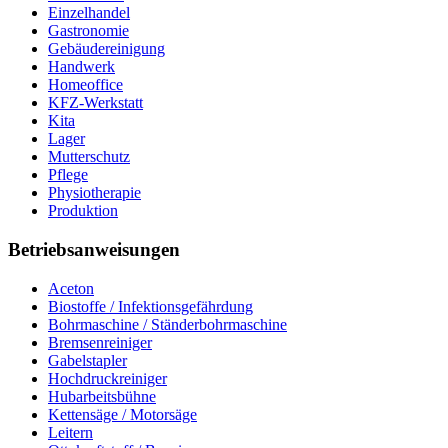
Einzelhandel
Gastronomie
Gebäudereinigung
Handwerk
Homeoffice
KFZ-Werkstatt
Kita
Lager
Mutterschutz
Pflege
Physiotherapie
Produktion
Betriebsanweisungen
Aceton
Biostoffe / Infektionsgefährdung
Bohrmaschine / Ständerbohrmaschine
Bremsenreiniger
Gabelstapler
Hochdruckreiniger
Hubarbeitsbühne
Kettensäge / Motorsäge
Leitern