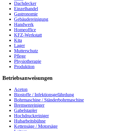
Dachdecker
Einzelhandel
Gastronomie
Gebäudereinigung
Handwerk
Homeoffice
KFZ-Werkstatt
Kita
Lager
Mutterschutz
Pflege
Physiotherapie
Produktion
Betriebsanweisungen
Aceton
Biostoffe / Infektionsgefährdung
Bohrmaschine / Ständerbohrmaschine
Bremsenreiniger
Gabelstapler
Hochdruckreiniger
Hubarbeitsbühne
Kettensäge / Motorsäge